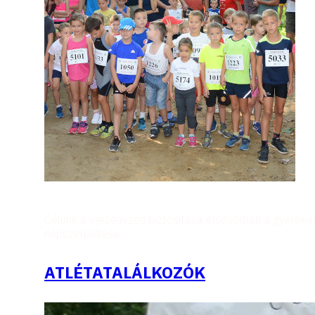
Célunk a versenyzés biztosítása elsősorban a gyerekek
népszerűsítése.
ATLÉTATALÁLKOZÓK