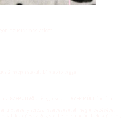
ágon ezüstérmes atléta
s 2. napján alakult 14 alapító taggal.
an: a
SZÉP JÖVŐ
elősegítése és a
SZÉP MÚLT
ápolása.
i futóverseny sorozat szervezésével, megrendezésével
sbé fiatalok egészséges, sportos életmódjának elősegítését,