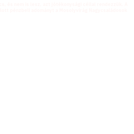
s, és nem is lesz, azt jótékonysági céllal rendezzük. A
ánlott pénzbeli adományt a Mosolyvirág Nagycsaládosok