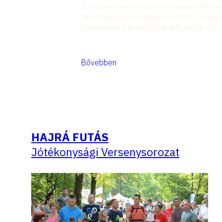
A versenysorozaton nevezési díj ninc
versenyen a résztvevők által felaj
Debreceni Egyesületének adjuk át.
Bővebben
HAJRÁ FUTÁS
Jótékonysági Versenysorozat