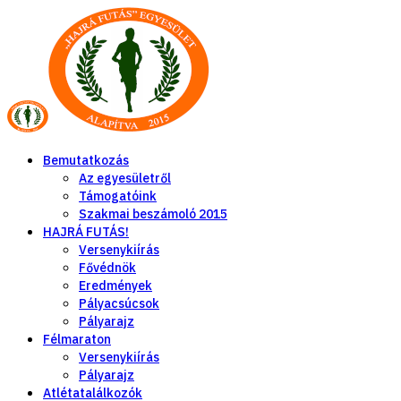
Bemutatkozás
Az egyesületről
Támogatóink
Szakmai beszámoló 2015
HAJRÁ FUTÁS!
Versenykiírás
Fővédnök
Eredmények
Pályacsúcsok
Pályarajz
Félmaraton
Versenykiírás
Pályarajz
Atlétatalálkozók