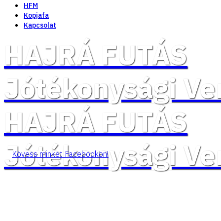
HFM
Kopjafa
Kapcsolat
HAJRÁ FUTÁS
Jótékonysági Ve
HAJRÁ FUTÁS
Jótékonysági Ve
Kövess minket Facebookon!