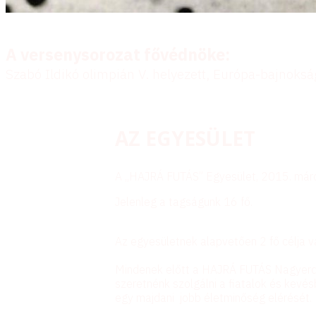
A versenysorozat fővédnöke:
Szabó Ildikó olimpián V. helyezett, Európa-bajnoks
AZ EGYESÜLET
A „HAJRÁ FUTÁS” Egyesület, 2015. márciu
Jelenleg a tagságunk 16 fő.
Az egyesületnek alapvetően 2 fő célja v
Mindenek előtt a HAJRÁ FUTÁS Nagyerde
szeretnénk szolgálni a fiatalok és kevé
egy majdani jobb életminőség elérését.