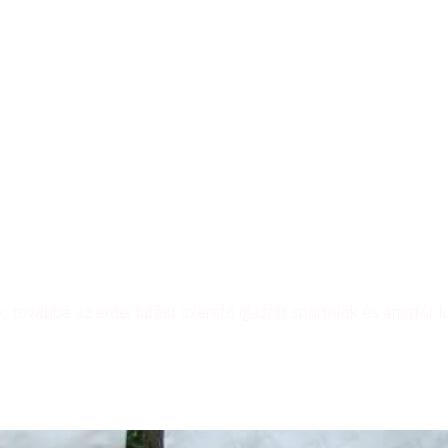
, továbbá az erdei futást szerető igazolt sportolók és amatőr 